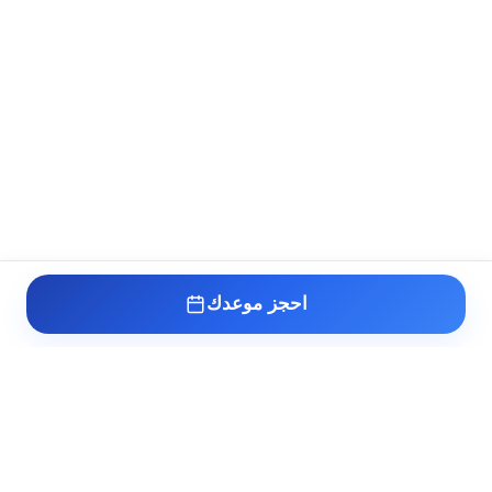
احجز موعدك
عيادة د. أسامة البكل