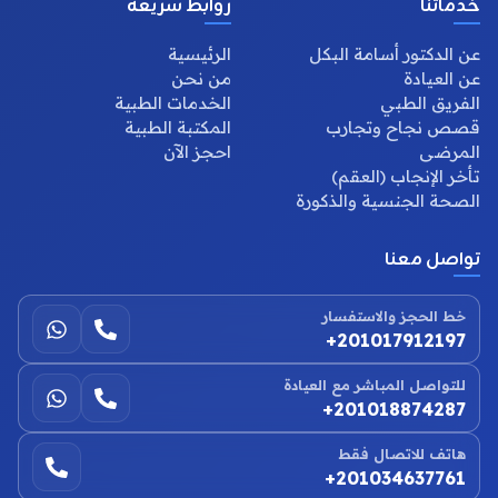
خدماتنا
روابط سريعة
عن الدكتور أسامة البكل
الرئيسية
عن العيادة
من نحن
الفريق الطبي
الخدمات الطبية
قصص نجاح وتجارب
المكتبة الطبية
المرضى
احجز الآن
تأخر الإنجاب (العقم)
الصحة الجنسية والذكورة
تواصل معنا
خط الحجز والاستفسار
+201017912197
للتواصل المباشر مع العيادة
+201018874287
هاتف للاتصال فقط
+201034637761