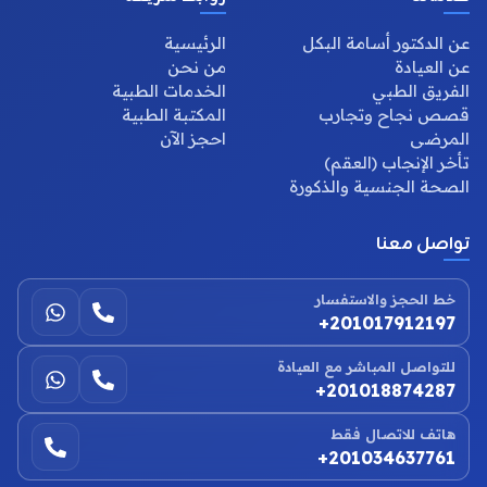
عن الدكتور أسامة البكل
الرئيسية
عن العيادة
من نحن
الفريق الطبي
الخدمات الطبية
قصص نجاح وتجارب
المكتبة الطبية
المرضى
احجز الآن
تأخر الإنجاب (العقم)
الصحة الجنسية والذكورة
تواصل معنا
خط الحجز والاستفسار
+201017912197
للتواصل المباشر مع العيادة
+201018874287
هاتف للاتصال فقط
+201034637761