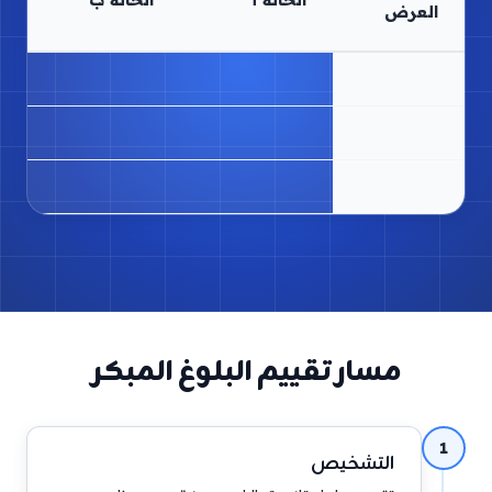
العرض
مسار تقييم البلوغ المبكر
1
التشخيص