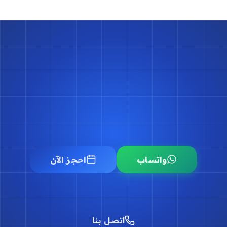
احجز موعدك مع د.
أسامة البكل
حجز موعد
واتساب
احجز الآن
اتصل بنا