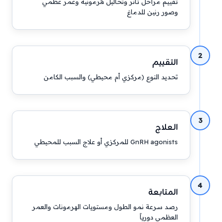
تقييم مراحل تانر وتحاليل هرمونية وعمر عظمي
وصور رنين للدماغ
2
التقييم
تحديد النوع (مركزي أم محيطي) والسبب الكامن
3
العلاج
GnRH agonists للمركزي أو علاج السبب للمحيطي
4
المتابعة
رصد سرعة نمو الطول ومستويات الهرمونات والعمر
العظمي دورياً