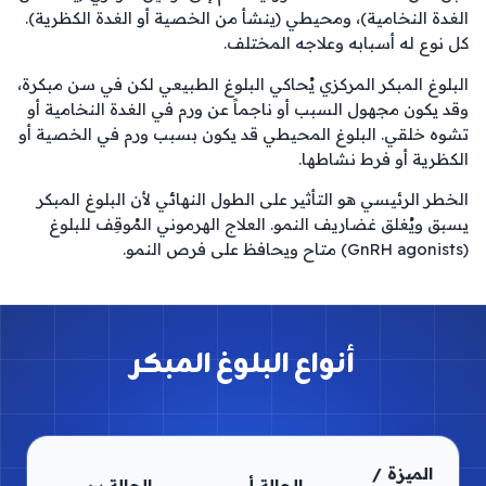
الغدة النخامية)، ومحيطي (ينشأ من الخصية أو الغدة الكظرية). 
كل نوع له أسبابه وعلاجه المختلف.
البلوغ المبكر المركزي يُحاكي البلوغ الطبيعي لكن في سن مبكرة، 
وقد يكون مجهول السبب أو ناجماً عن ورم في الغدة النخامية أو 
تشوه خلقي. البلوغ المحيطي قد يكون بسبب ورم في الخصية أو 
الكظرية أو فرط نشاطها.
الخطر الرئيسي هو التأثير على الطول النهائي لأن البلوغ المبكر 
يسبق ويُغلق غضاريف النمو. العلاج الهرموني المُوقِف للبلوغ 
(GnRH agonists) متاح ويحافظ على فرص النمو.
أنواع البلوغ المبكر
الميزة /
الحالة أ
الحالة ب