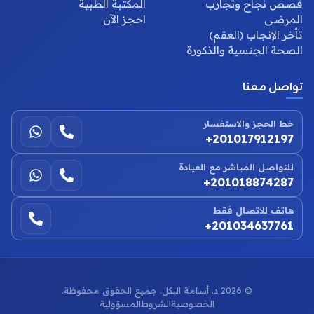
قصص نجاح وتجارب
المكتبة الطبية
المرضى
احجز الآن
تأخر الإنجاب (العقم)
الصحة الجنسية والذكورة
تواصل معنا
خط الحجز والاستفسار
+201017912197
للتواصل المباشر مع العيادة
+201018874287
هاتف للاتصال فقط
+201034637761
©
2026
د. أسامة البكل. جميع الحقوق محفوظة.
الخصوصية
الشروط
المسؤولية