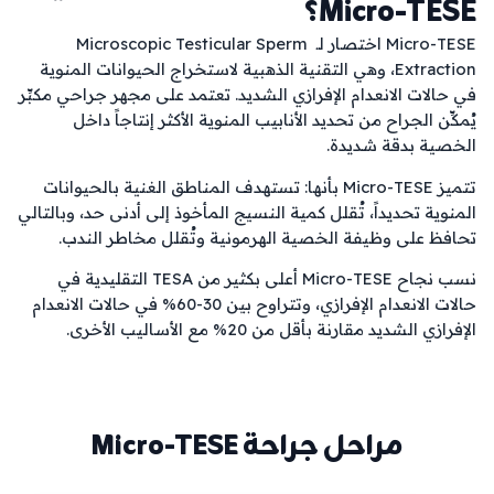
Micro-TESE؟
Micro-TESE اختصار لـ Microscopic Testicular Sperm 
Extraction، وهي التقنية الذهبية لاستخراج الحيوانات المنوية 
في حالات الانعدام الإفرازي الشديد. تعتمد على مجهر جراحي مكبِّر 
يُمكِّن الجراح من تحديد الأنابيب المنوية الأكثر إنتاجاً داخل 
الخصية بدقة شديدة.
تتميز Micro-TESE بأنها: تستهدف المناطق الغنية بالحيوانات 
المنوية تحديداً، تُقلل كمية النسيج المأخوذ إلى أدنى حد، وبالتالي 
تحافظ على وظيفة الخصية الهرمونية وتُقلل مخاطر الندب.
نسب نجاح Micro-TESE أعلى بكثير من TESA التقليدية في 
حالات الانعدام الإفرازي، وتتراوح بين 30-60% في حالات الانعدام 
الإفرازي الشديد مقارنة بأقل من 20% مع الأساليب الأخرى.
مراحل جراحة Micro-TESE