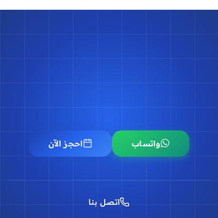
احجز موعدك مع د.
أسامة البكل
حجز موعد
واتساب
احجز الآن
اتصل بنا