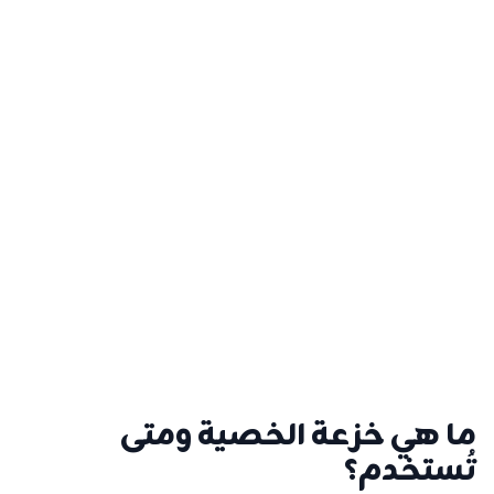
←
المزيد
TESE التقليدي
تقنية TESE التقليدي لأخذ خزعة الخصية
واستخراج الحيوانات المنوية
←
المزيد
ما هي خزعة الخصية ومتى
تُستخدم؟