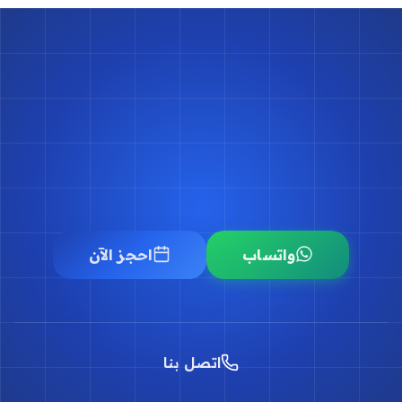
احجز موعدك مع د.
أسامة البكل
حجز موعد
واتساب
احجز الآن
اتصل بنا