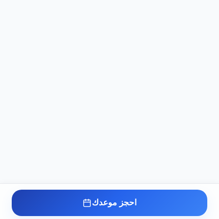
احجز موعدك