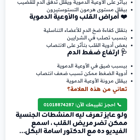
بيأثر على الأوعية الدموية ويقلل تدفق الدم للقضيب
بيقلل مستوى هرمون التستوستيرون
❤️ أمراض القلب والأوعية الدموية
بتقلل كفاءة ضخ الدم للأعضاء التناسلية
بتسبب تصلب في الشرايين
بعض أدوية القلب بتأثر على الانتصاب
🩺 ارتفاع ضغط الدم
بيسبب ضيق في الأوعية الدموية
أدوية الضغط ممكن تسبب ضعف انتصاب
بيقلل مرونة الأوعية الدموية
تعاني من هذه العلامة؟
📞 احجز تقييمك الآن: 01018874287
ولو عايز تعرف ليه المنشطات الجنسية
ممكن تضر مريض القلب ، اسمع
الفيديو ده مع الدكتور اسامة البكل…