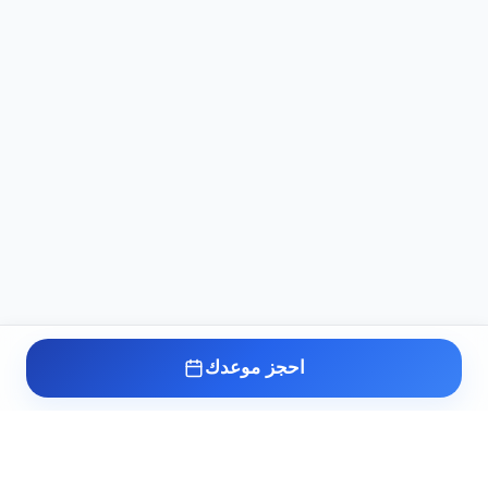
احجز موعدك