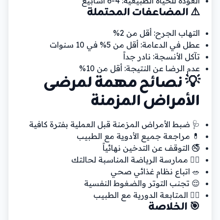
العودة للحياة الطبيعية: 4-6 أسابيع
⚠️ المضاعفات المحتملة
التهاب الجرح: أقل من 2%
عطل في الدعامة: أقل من 5% في 10 سنوات
تآكل الأنسجة: نادر جداً
عدم الرضا عن النتيجة: أقل من 10%
💡 نصائح مهمة لمرضى
الأمراض المزمنة
🩺 ضبط الأمراض المزمنة قبل العملية بفترة كافية
💊 مراجعة جميع الأدوية مع الطبيب
🚭 التوقف عن التدخين نهائياً
🏃‍♂️ ممارسة الرياضة المناسبة لحالتك
🥗 اتباع نظام غذائي صحي
😌 تجنب التوتر والضغوط النفسية
👨‍⚕️ المتابعة الدورية مع الطبيب
🎯 الخلاصة