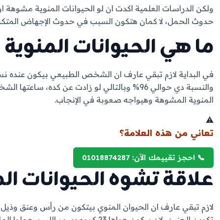
ولكن الدراسات العلمية اكدت ان لو الحيوانات المنوية مشوه
حدوث الحمل، لا كمان هتكون السبب في حدوث الإجهاض المتكرر
ما هي الحيوانات المنوية
في البداية لازم تبقي عارف ان الشخص الطبيعي بيكون عنده نسب
والنسبة دي حوالي 96% وبالتالي لو زادت عن كده، 
المنوية المشوهة وهيواجه صعوبة في الإنجاب.
⚠️
تعاني من هذه العلامة؟
📞 احجز تقييمك الآن: 01018874287
علاقة تشوه الحيوانات ال
لازم تبقي عارف ان الحيوان المنوي بيتكون من رأس وعنق وذيل،
تكوين الجنين، لان بيكون جواها 23 كروموسو