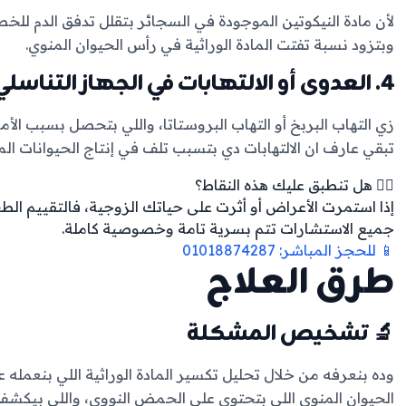
لأن مادة النيكوتين الموجودة في السجائر بتقلل تدفق الدم للخص
وبتزود نسبة تفتت المادة الوراثية في رأس الحيوان المنوي.
4. العدوى أو الالتهابات في الجهاز التناسلي
زي التهاب البربخ أو التهاب البروستاتا، واللي بتحصل بسبب الأمر
تبقي عارف ان الالتهابات دي بتسبب تلف في إنتاج الحيوانات المن
👨‍⚕️ هل تنطبق عليك هذه النقاط؟
إذا استمرت الأعراض أو أثرت على حياتك الزوجية، فالتقييم ال
جميع الاستشارات تتم بسرية تامة وخصوصية كاملة.
📱 للحجز المباشر: 01018874287
طرق العلاج
🔬 تشخيص المشكلة
وده بنعرفه من خلال تحليل تكسير المادة الوراثية اللي بنعمله 
الحيوان المنوي اللي بتحتوي على الحمض النووي، واللي بيكش