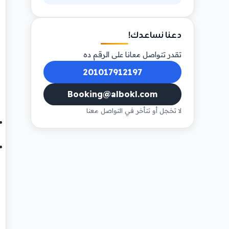
دعنا نساعدك!
تقدر تتواصل معانا على الرقم ده
201017912197
Booking@albokl.com
لا تخجل أو تتأخر في التواصل معنا