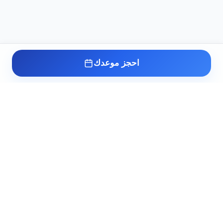
احجز موعدك
عيادة د. أسامة البكل
مدرس واستشاري طب وجراحة أمراض الذكورة
وتأخر الإنجاب والصحة الجنسية بطب القصر
العيني. خبرة أكثر من 10 سنوات في علاج أعقد
حالات عقم الرجال والاضطرابات الجنسية.