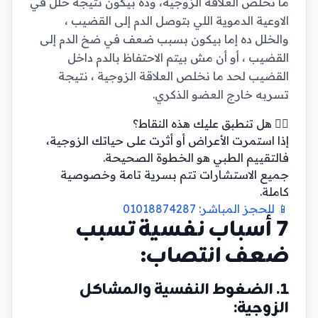
ما نخلص العلاقة الزوجية، وده بيكون نتيجة خلل في
الاوعية الدموية اللي بتوصل الدم إلى القضيب ،
والخلل ده إما بيكون بسبب ضعف في ضخ الدم إلى
القضيب ، أو أن مش بيتم الاحتفاظ بالدم داخل
القضيب لحد ما نخلص العلاقة الزوجية ، نتيجة
تسربه خارج العضو الذكري.
👨‍⚕️ هل تنطبق عليك هذه النقاط؟
إذا استمرت الأعراض أو أثرت على حياتك الزوجية،
فالتقييم الطبي هو الخطوة الصحيحة.
جميع الاستشارات تتم بسرية تامة وخصوصية
كاملة.
📱 للحجز المباشر: 01018874287
7 أسباب نفسية تسبب
ضعف انتصاب:
1. الضغوط النفسية والمشاكل
الزوجية: