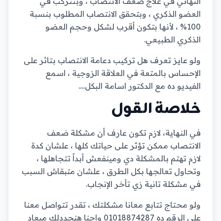
النهائي في علاج ضعف الانتصاب ، وبتتركب في
العضو الذكري ، وبتحقق الانتصاب المطلوب بنسبة
100% ، لأنها بتكون أقرب لشكل وحجم العضو
الذكري الطبيعي.
ولو عايز تعرف هل تركيب دعامة الانتصاب بتاثر على
الإحساس بالمتعة في العلاقة الزوجية ، اسمع
الفيديو ده مع الدكتور اسامة البكل….
خلاصة القول
في النهاية، لازم تكون عارف أن مشكلة ضعف
الانتصاب ممكن تؤثر على حياتك كلها ، علشان كدة
لازم تهتم بالمشكلة دي ومينفعش أبداً تتجاهلها ،
وتحاول تعالجها بكل الطرق ، علشان متبقاش السبب
في مشكلة تانية زي تأخر الإنجاب.
ولو محتاج تتابع معانا مشكلتك ، تقدر تتواصل معنا
على الرقم ده 01018874287 واحنا هنحددلك ميعاد