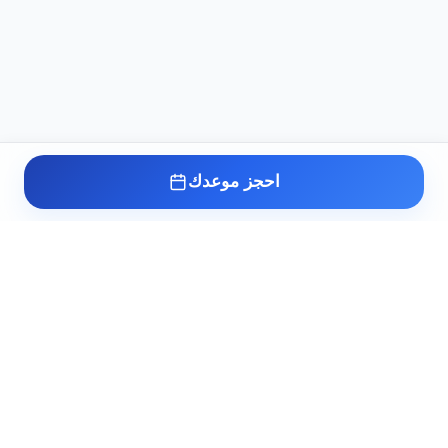
احجز موعدك
عيادة د. أسامة البكل
مدرس واستشاري طب وجراحة أمراض الذكورة
وتأخر الإنجاب والصحة الجنسية بطب القصر
العيني. خبرة أكثر من 10 سنوات في علاج أعقد
حالات عقم الرجال والاضطرابات الجنسية.