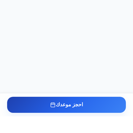
احجز موعدك