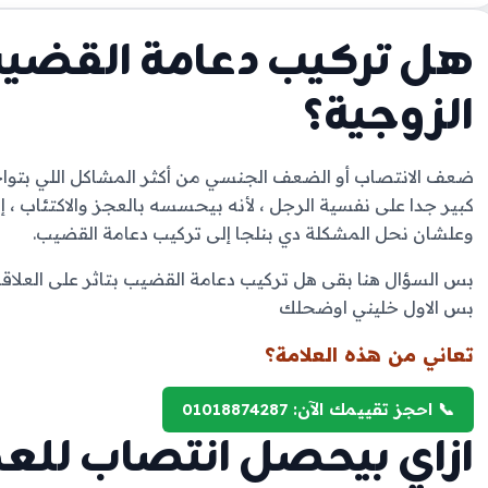
هل تركيب دعامة القضيب ب
الزوجية؟
كبير جدا على نفسية الرجل ، لأنه بيحسسه بالعجز والاكتئاب ، إلا 
وعلشان نحل المشكلة دي بنلجا إلى تركيب دعامة القضيب.
بس السؤال هنا بقى هل تركيب دعامة القضيب بتاثر على العلاقة ا
بس الاول خليني اوضحلك
تعاني من هذه العلامة؟
📞 احجز تقييمك الآن: 01018874287
ازاي بيحصل انتصاب للع