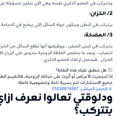
وبتتركب في العضو الذكري نفسه وهي اللي بتكون مسؤولة عن 
2/ الخزان:
بيتركب في البطن وبيكون جواه السائل اللي بيضخ في الدعامة 
3/ المضخة:
بتتركب في كيس الصفن ، ووظيفتها أنها تطلع السائل من الخز
انتصاب ، وبعد ما بنخلص العلاقة الزوجية بندوس علي الزرار ا
الخزان ، فيحصل ارتخاء للعضو الذكري.
👨‍⚕️ هل تنطبق عليك هذه النقاط؟
إذا استمرت الأعراض أو أثرت على حياتك الزوجية، فالتقييم ال
جميع الاستشارات تتم بسرية تامة وخصوصية كاملة.
📱 للحجز المباشر: 01018874287
ودلوقتي تعالوا نعرف ازاي
بتتركب؟