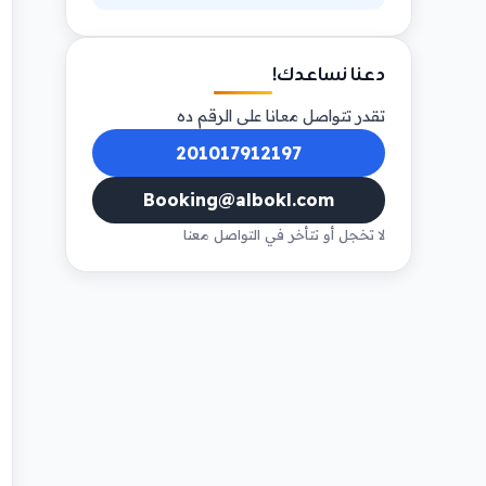
دعنا نساعدك!
تقدر تتواصل معانا على الرقم ده
201017912197
Booking@albokl.com
لا تخجل أو تتأخر في التواصل معنا