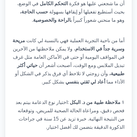
أن ما شجعني عليها هو فكرة 
التحكم الكامل
 في الوضع، 
بحيث أستطيع تفعيلها أو إيقافها بسهولة 
حسب الحاجة،
وهو ما منحني شعوراً كبيراً ب
الراحة والخصوصية
.
أما من ناحية التجربة العملية فهي بالنسبة لي كانت 
مريحة 
وسرية جداً في الاستخدام
، ولا يمكن ملاحظتها من الآخرين 
في المواقف اليومية أو حتى في الأماكن العامة مثل غرف 
تبديل الملابس ومع الوقت، أصبحت أشعر أن 
حياتي أكثر 
طبيعية،
 وأن زوجتي لا تلاحظ أي فرق يذكر في الشكل أو 
الأداء مما 
أعاد لي ثقتي بنفسي
 بشكل كبير.
: 
⚕️
ملاحظة طبية من د. البكل
اختيار نوع الدعامة بيتم بعد 
فحص دقيق، ومراعاة الحالة الصحية للمريض، وتوقعاته 
من النتيجة النهائية. خبرة تزيد عن 15 سنة في جراحات 
.
الذكورة الدقيقة بتضمن لك أفضل اختيار