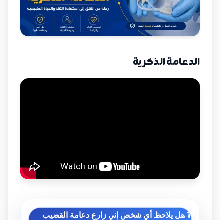
الدعامة الذكرية
❓ هل يلاحظ أي شخص إني زارع دعامة القضيب