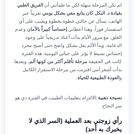
لم تكن المرحلة سهلة لكن ما طمأنني أن 
الفريق الطبي 
بقيادة د. البكل كان يتابع معي بشكل يومي
 تقريباً عبر 
الهاتف، يسأل عن حالتي خطوة بخطوة ويجيب على أي 
استفسار فوراً، وهذا أعطاني 
إحساساً كبيراً بالأمان
 وعدم 
القلق. مع مرور الأيام بدأت أعتاد تدريجياً على وجود 
الدعامة، وبدأ الألم يقل بشكل واضح حتى أصبح مجرد 
إحساس بسيط لا يؤثر على حياتي اليومية. هذه الفترة 
كانت في الحقيقة 
مرحلة تأقلم أكثر من كونها ألم
، وبعدها 
بدأت أشعر أنني اقتربت من مرحلة الاستقرار الكامل 
و
العودة الطبيعية للحياة
.
: 
نصيحة ذهبية
الالتزام بتعليمات الطبيب في الفترة دي هو 
.
سر النجاح
رأي زوجتي بعد العملية (السر الذي لا 
يخبرك به أحد)