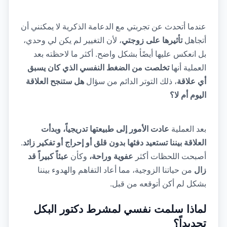
عندما أتحدث عن تجربتي مع الدعامة الذكرية لا يمكنني أن 
أتجاهل 
تأثيرها على زوجتي
، لأن التغيير لم يكن لي وحدي، 
بل انعكس عليها أيضًأ بشكل واضح. أكثر ما لاحظته بعد 
العملية أنها 
تخلصت من الضغط النفسي الذي كان يسبق 
أي علاقة
، ذلك التوتر الدائم من سؤال 
هل ستنجح العلاقة 
اليوم أم لا؟
بعد العملية 
عادت الأمور إلى طبيعتها تدريجياً، وبدأت 
العلاقة بيننا تستعيد دفئها بدون قلق أو إحراج أو تفكير زائد
. 
أصبحت اللحظات أكثر 
عفوية وراحة،
 وكأن 
عبئاً كبيراً قد 
زال
 من حياتنا الزوجية، مما أعاد التفاهم والهدوء بيننا 
بشكل لم أكن أتوقعه من قبل.
لماذا سلمت نفسي لمشرط دكتور البكل 
تحديداً؟