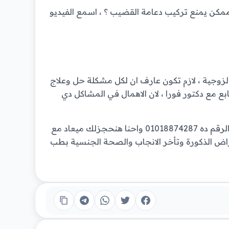
مكن يمنع تركيب دعامة القضيب ؟ ، اسمع الفيديو
الزوجية ، لازم تكون عارف ان لكل مشكلة حل وعلاج
ع مع دكتور فورا ، لان الاهمال في المشاكل دي
ولو فكرت وعاوز تتابع معانا مشكلتك، تقدر تتواصل معانا على الرقم ده 01018874287 واحنا هنحجزلك ميعاد مع
ض الذكورة وتأخر الانجاب والصحة الجنسية بطب