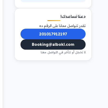
دعنا نساعدك!
تقدر تتواصل معانا على الرقم ده
201017912197
Booking@albokl.com
لا تخجل أو تتأخر في التواصل معنا