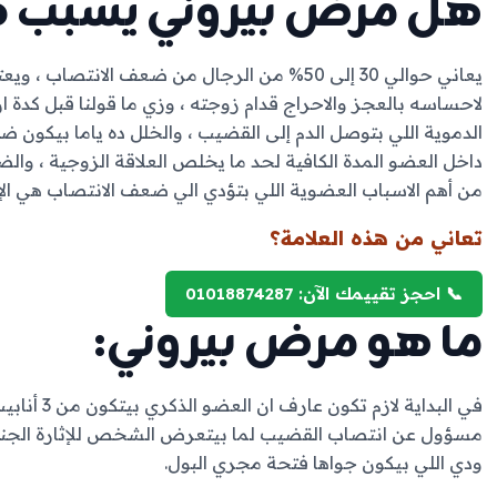
هل مرض بيروني يسبب 
يعاني حوالي 30 إلى 50% من الرجال من ضعف الانت
لاحساسه بالعجز والاحراج قدام زوجته ، وزي ما قولنا قبل كدة
الدموية اللي بتوصل الدم إلى القضيب ، والخلل ده ياما بيكون
داخل العضو المدة الكافية لحد ما يخلص العلاقة الزوجية ، و
من أهم الاسباب العضوية اللي بتؤدي الي ضعف الانتصاب هي ال
تعاني من هذه العلامة؟
📞 احجز تقييمك الآن: 01018874287
ما هو مرض بيروني:
في البداية 
مسؤول عن انتصاب القضيب لما بيتعرض الشخص للإثارة الجنسية
ودي اللي بيكون جواها فتحة مجري البول.