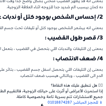
بمعنى أنه قد يظهر القضيب منحني بشكل واضح جدا وقت الا
ده كمان بيسبب الم شديد جدا للزوجه اثناء العلاقة الزوجية.
2/ إحساس الشخص بوجود كتل أو ندبات على جلد القضيب :
بمعني انه بيشعر الشخص بوجود كتل أو تليفات تحت جسم القضيب
3/ قصر طول القضيب :
بمعنى إن التليفات والندبات اللي بتحصل في القضيب ، بتعم
4/ ضعف الانتصاب :
بمعنى إن التليفات اللي بتحصل اسفل جسم القضيب ، بتاثر عل
الدم الى القضيب ، وبالتالي هيسبب ضعف انتصاب.
👨‍⚕️ هل تنطبق عليك هذه النقاط؟
إذا استمرت الأعراض أو أثرت على حياتك الزوجية، فالتقييم ال
جميع الاستشارات تتم بسرية تامة وخصوصية كاملة.
📱 للحجز المباشر: 01018874287