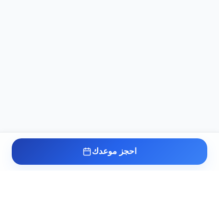
احجز موعدك