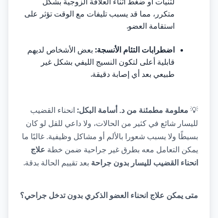
لثنيات أو ضغط أثناء العلاقة الزوجية بشكل 
متكرر، مما قد يسبب تليفات مع الوقت تؤثر على 
.
استقامة العضو
:
اضطرابات التئام الأنسجة
بعض الأشخاص لديهم 
قابلية أعلى لتكون النسيج الليفي بشكل غير 
.
طبيعي بعد أي إصابة دقيقة
:
💡
معلومة مطمئنة من د. أسامة البكل
انحناء القضيب 
لليسار شائع في كثير من الحالات، ولا داعي للقل لو كان 
بسيطًا ولا يسبب شعورا بالألم أو مشاكل وظيفية. غالبًا ما 
يمكن التعامل معه بطرق غير جراحية ضمن خطة 
علاج 
.
انحناء القضيب لليسار بدون جراحة
 بعد تقييم الحالة بدقة
متى يمكن علاج انحناء العضو الذكري بدون تدخل جراحي؟