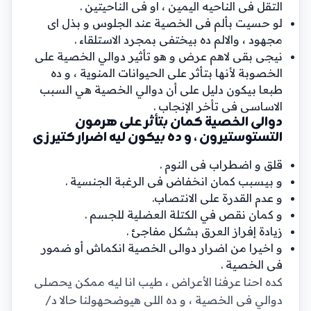
التقل فى الناحيه اليمين ، او فى الناحيتين .
لو حسيت بألم فى الخصية عند الجلوس و بذل اى
مجهود ، والالم ده بيختفى بمجرد الاستلقاء .
نيجى بقى لاهم عرض و هو تأثير دوالي الخصية على
الخصوبة لأنها بتأثر على الحيوانات المنوية ، و ده
طبعا بيكون دليل على أن دوالي الخصية هي السبب
الاساسى فى تأخر الإنجاب .
دوالى الخصية كمان بتأثر على هرمون
التستوستيرون ، و ده بيكون ليه اضرار كتير زى
قلق و اضطراب فى النوم .
و بيسبب كمان انخفاض فى الرغبة الجنسية .
و عدم القدرة على الانتصاب.
و كمان نقص في الكتلة العضلية للجسم .
زيادة إفراز العرق بشكل مفاجئ .
و اخيرا من اضرار دوالى الخصية انكماش أو ضمور
فى الخصية .
كده احنا عرفنا الأعراض ، طيب انا ليه ممكن يحصلى
دوالي فى الخصية ، و ده اللى هيوضحهولنا حالا د/