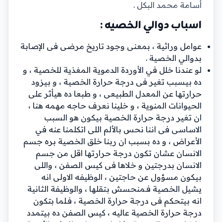
أسامة محمد البكل .
اسباب دوالي الخصيه :
عوامل وراثية ، بمعنى وجود تاريخ مرضى فى الإصابة
بدوالي الخصية .
لو عندنا خلل في الأوردة الدموية المغذية للخصية ، و
ده بيسبب تغير فى درجة حرارة الخصية ، و بيزود
حرارتها عن المعدل الطبيعى ، و طبعا ده هيأثر على
الحيوانات المنوية ، و خلينا نعرف حاجه مهمه هنا ،
ان تغير درجة حرارة الخصية بيكون هو السبب
الاساسى فى اننا نحس بالألم اللى اتكلمنا عنه في
الأعراض ، و ده بسبب ان ربنا خلق الخصية بره جسم
الانسان عشان تكون درجة حرارتها اقل من جسم
الانسان بدرجتين و خلاها فى كيس الصفن ، واللى
بيكون مسؤول عن حاجتين ، الوظيفه الاولى انه
يشيل الخصية فـمنحسش بتقلها ، والوظيفة الثانية
انه بيتحكم فى درجة حرارة الخصية ، فـلما بتكون
درجة حرارة الخصية عاليه ، كيس الصفن ده بيتمدد