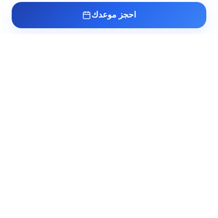
احجز موعدك
عيادة د. أسامة البكل
مدرس واستشاري طب وجراحة أمراض الذكورة
وتأخر الإنجاب والصحة الجنسية بطب القصر
العيني. خبرة أكثر من 10 سنوات في علاج أعقد
حالات عقم الرجال والاضطرابات الجنسية.
Booking@albokl.com
خدماتنا
روابط سريعة