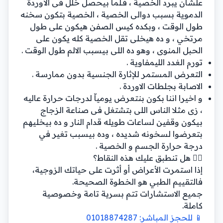
علشان يبرد الخصية ، فـلما بيحصل خلل فى الأوردة
الدموية بسبب دوالى الخصية ، الخصية بتكون سخنه
طول الوقت ، وبكده كيس الصفن هيكون على طول
مرتخي ، و ده هيخلى تقل الخصية كله يكون على
الحبل المنوى ، وهو ده اللى بيسبب الالم طول الوقت .
تورم الغدد الليمفاوية .
التعرض المستمر للإثارة الجنسية بدون ممارسة .
الاصابة بجلطات الاوردة .
و اخيرا اننا بكون بنتعرض يومياّ لدرجات حرارة عاليه
، زى مثلا الناس اللى بتشتغل فى صناعة الزجاج
بيكون وقفين لساعات طويله قدام النار و ده بيخليهم
بتعرضوا لسخونه شديده ، وده بيسبب تغير في
درجة حرارة الجسم و الخصية .
👨‍⚕️ هل تنطبق عليك هذه النقاط؟
إذا استمرت الأعراض أو أثرت على حياتك الزوجية،
فالتقييم الطبي هو الخطوة الصحيحة.
جميع الاستشارات تتم بسرية تامة وخصوصية
كاملة.
📱 للحجز المباشر: 01018874287