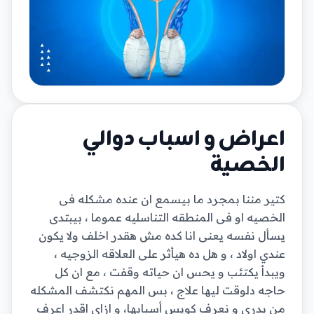
اعراض و اسباب دوالي
الخصية
كتير مننا بمجرد ما بيسمع ان عنده مشكله فى
الخصيه او فى المنطقه التناسليه عموما ، بيبتدى
يسأل نفسه يعنى انا كده مش هقدر اخلف ولا يكون
عندي اولاد ، و هل ده هيأثر على العلاقه الزوجيه ،
ويبدأ يكتئب و يحس ان حياته وقفت ، مع ان كل
حاجه دلوقت ليها علاج ، بس المهم نكتشف المشكله
من بدرى و نعرف كويس أسبابها، و ازاى اقدر اعرف