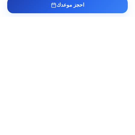
احجز موعدك
عيادة د. أسامة البكل
مدرس واستشاري طب وجراحة أمراض الذكورة
وتأخر الإنجاب والصحة الجنسية بطب القصر
العيني. خبرة أكثر من 10 سنوات في علاج أعقد
حالات عقم الرجال والاضطرابات الجنسية.
Booking@albokl.com
خدماتنا
روابط سريعة