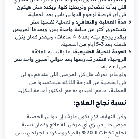
اللي بدأت تتضخم ونربطها كلها، وبكده مش هيكون
في أي فرصة لرجوع الدوالي تاني بعد العملية.
مدة العملية والتعافي:
والعملية نفسها مش
بتستغرق أكثر من ساعة واحدة بس، وبعدها المريض
بيقدر يرجع بيته بعد 3-4 ساعات، وبيقدر كمان ينزل
شغله بعد 3-5 أيام من العملية.
العودة للحياة الطبيعية:
أما بالنسبة للعلاقة
الزوجية، فتقدر تمارسها بعد حوالي أسبوع واحد بس
من العملية.
ولو عايز تعرف هل كل المرضى اللي عندهم دوالي
في الخصية من الدرجة الثالثة هيستفيدوا من
العملية، اسمع الفيديو ده مع الدكتور أسامة البكل…
نسبة نجاح العلاج:
وفي النهاية، لازم تكون عارف إن دوالي الخصية
مرض طبيعي زي أي مرض، له علاج وكمان نسبة
نجاح تخطت الـ
70%
بالميكروسكوب الجراحي، بس