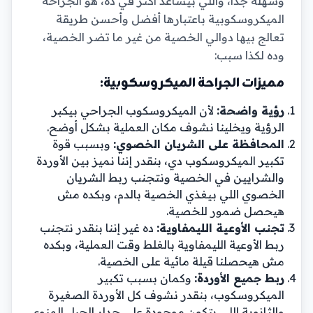
وسهلة جداً، واللي بيساعد أكثر في ده، هو الجراحة
الميكروسكوبية باعتبارها أفضل وأحسن طريقة
تعالج بيها دوالي الخصية من غير ما تضر الخصية،
وده لكذا سبب:
مميزات الجراحة الميكروسكوبية:
رؤية واضحة:
لأن الميكروسكوب الجراحي بيكبر
الرؤية ويخلينا نشوف مكان العملية بشكل أوضح.
المحافظة على الشريان الخصوي:
وبسبب قوة
تكبير الميكروسكوب دي، بنقدر إننا نميز بين الأوردة
والشرايين في الخصية ونتجنب ربط الشريان
الخصوي اللي بيغذي الخصية بالدم، وبكده مش
هيحصل ضمور للخصية.
تجنب الأوعية الليمفاوية:
ده غير إننا بنقدر نتجنب
ربط الأوعية الليمفاوية بالغلط وقت العملية، وبكده
مش هيحصلنا قيلة مائية على الخصية.
ربط جميع الأوردة:
وكمان بسبب تكبير
الميكروسكوب، بنقدر نشوف كل الأوردة الصغيرة
والثانوية اللي بتكون موجودة على جدار الحبل المنوي