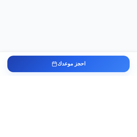
احجز موعدك
عيادة د. أسامة البكل
مدرس واستشاري طب وجراحة أمراض الذكورة
وتأخر الإنجاب والصحة الجنسية بطب القصر
العيني. خبرة أكثر من 10 سنوات في علاج أعقد