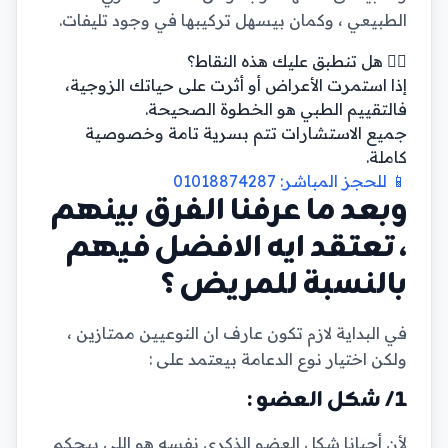
الطبيعي ، وكمان بيسهل تركيبها في وجود تليفات.
👨‍⚕️ هل تنطبق عليك هذه النقاط؟
إذا استمرت الأعراض أو أثرت على حياتك الزوجية،
فالتقييم الطبي هو الخطوة الصحيحة.
جميع الاستشارات تتم بسرية تامة وخصوصية
كاملة.
📱 للحجز المباشر: 01018874287
وبعد ما عرفنا الفرق بينهم
، تعتقد ايه الافضل فيهم
بالنسبة للمريض ؟
في البداية لازم تكون عارف ان النوعيين ممتازين ،
ولكن اختيار نوع الدعامة بيعتمد على :
1/ شكل العضو :
لأن أحيانا شكل العضو الذكري نفسه هو اللي بيحكم