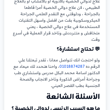
علاج لدوالي الخصية بالادوية او بالاعشاب أو بالعلاج
الطبيعي ، لان علاج دوالي الخصية أمرا قاطعا
بالجراحة ، ودلوقتي مع التقدم العلمي الجراحة
الميكروسكوبية بقت من افضل واسهل التقنيات
المستخدمة في علاج دوالي الخصية ، يعني
متخافش و متترددش وتاخد قرار العملية في أسرع
وقت.
💬 تحتاج استشارة؟
ولو احتجت انك تتواصل معانا ، تقدر تبعتلنا علي
الرقم ده
01018874287
، واحنا هنحدد لك ميعاد مع
الدكتور اسامة محمد البكل مدرس واستشاري طب
وجراحة أمراض الذكورة وتاخر الانجاب والصحة
الجنسية بطب القصر العيني.
الأسئلة الشائعة
ما هو السبب الرئيسي لدوالي الخصية ؟