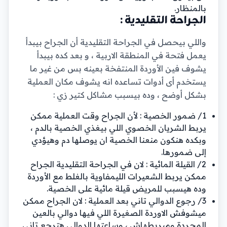
بالمنظار.
الجراحة التقليدية :
واللي بيحصل في الجراحة التقليدية أن الجراح بيبدأ
يعمل فتحة في المنطقة الاربية ، و بعد كده بيبدأ
يشوف فين الأوردة المنتفخة بعينه بس من غير ما
يستخدم أى أدوات تساعده انه يشوف مكان العملية
بشكل أوضح ، وده بيسبب مشاكل كتير زي :
1/ ضمور الخصية : لأن الجراح وقت العملية ممكن
يربط الشريان الخصوي اللي بيغذي الخصية بالدم ،
وبكده هنكون منعنا الخصية ان يوصلها دم وهيؤدي
إلى ضمورها.
2/ القيلة المائية : لان في الجراحة التقليدية الجراح
ممكن يربط الشعيرات الليمفاوية بالغلط مع الأوردة
وده هيسبب للمريض قيلة مائية على الخصية.
3/ رجوع الدوالي تاني بعد العملية : لان الجراح ممكن
ميشوفش الاوردة الصغيرة اللي فيها دوالي بالعين
المجردة وميربطهاش ، وساعتها الدوالي هترجع تاني