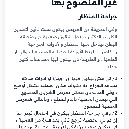
غير المنصوح بها
جراحة المنظار :
وفي الطريقة دي المريض بيكون تحت تأثير التخدير
الكلي، والدكتور بيعمل شقوق صغيرة في منطقة
البطن بيدخل منها المنظار والأدوات الجراحية
والكاميرات لربط الأوردة المصابة المسببة للدوالي او
قطعها ، و الطريقة دى بيكون ليها مضاعفات كثير
جدا :
1/ لان مش بيكون فيها اي اجهزة او ادوات حديثة
تساعد الجراح انه يشوف مكان العملية بشكل أوضح
، وفي الحالة دي ممكن نعرض الشريان الخصوي
اللي بيغذي الخصية بالدم للقطع ، وبالتالي هنعرض
الخصية للضمور.
2/ وفي جراحة المنظار بيكون في احتمال كبير جدًا
إن دوالي الخصية ترجع تاني بعد فترة من العملية ،
لان بيكون صعب رؤية كل الأوردة المصابة وربطها