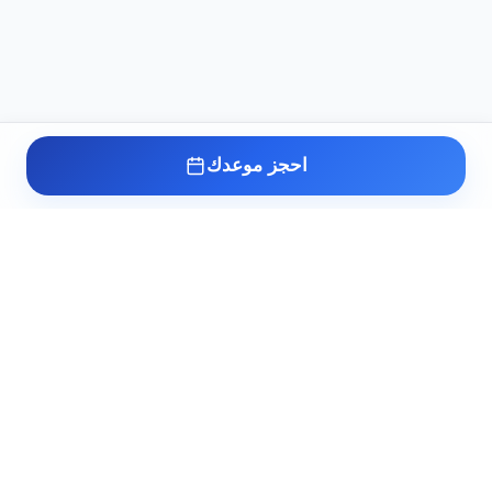
احجز موعدك
عيادة د. أسامة البكل
مدرس واستشاري طب وجراحة أمراض الذكورة
وتأخر الإنجاب والصحة الجنسية بطب القصر
العيني. خبرة أكثر من 10 سنوات في علاج أعقد
حالات عقم الرجال والاضطرابات الجنسية.