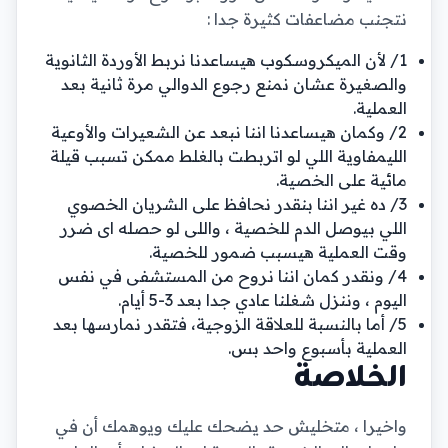
نتجنب مضاعفات كثيرة جدا :
1/ لأن الميكروسكوب هيساعدنا نربط الأوردة الثانوية
والصغيرة عشان نمنع رجوع الدوالي مرة ثانية بعد
العملية.
2/ وكمان هيساعدنا اننا نبعد عن الشعيرات والأوعية
الليمفاوية اللي لو اتربطت بالغلط ممكن تسبب قيلة
مائية على الخصية.
3/ ده غير اننا بنقدر نحافظ على الشريان الخصوي
اللي بيوصل الدم للخصية ، واللى لو حصله اى ضرر
وقت العملية هيسبب ضمور للخصية.
4/ ونقدر كمان اننا نروح من المستشفى في نفس
اليوم ، وننزل شغلنا عادي جدا بعد 3-5 أيام.
5/ أما بالنسبة للعلاقة الزوجية، فتقدر نمارسها بعد
العملية بأسبوع واحد بس.
الخلاصة
واخيرا ، متخليش حد يضحك عليك ويوهمك أن في