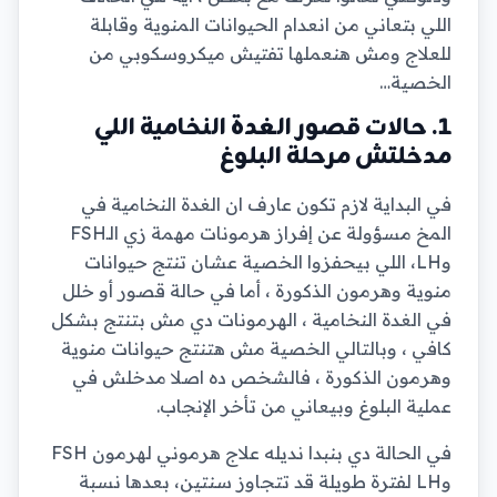
اللي بتعاني من انعدام الحيوانات المنوية وقابلة
للعلاج ومش هنعملها تفتيش ميكروسكوبي من
الخصية…
1. حالات قصور الغدة النخامية اللي
مدخلتش مرحلة البلوغ
في البداية لازم تكون عارف ان الغدة النخامية في
المخ مسؤولة عن إفراز هرمونات مهمة زي الـFSH
وLH، اللي بيحفزوا الخصية عشان تنتج حيوانات
منوية وهرمون الذكورة ، أما في حالة قصور أو خلل
في الغدة النخامية ، الهرمونات دي مش بتنتج بشكل
كافي ، وبالتالي الخصية مش هتنتج حيوانات منوية
وهرمون الذكورة ، فالشخص ده اصلا مدخلش في
عملية البلوغ وبيعاني من تأخر الإنجاب.
في الحالة دي بنبدا نديله علاج هرموني لهرمون FSH
وLH لفترة طويلة قد تتجاوز سنتين، بعدها نسبة