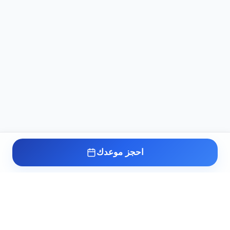
احجز موعدك