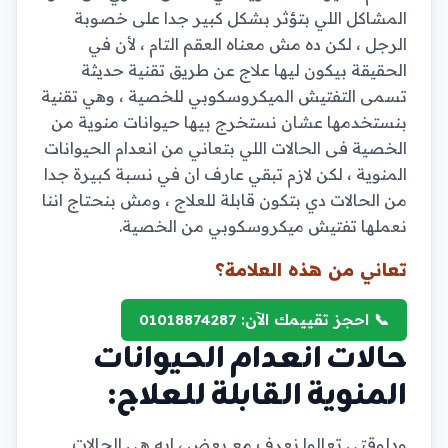
المشاكل اللي بتؤثر بشكل كبير جدا على خصوبة
الرجل ، لكن ده مش معناه العقم التام ، لأن في
الحقيقة بيكون ليها علاج عن طريق تقنية حديثة
تسمى التفتيش الميكروسكوبي للخصية ، وهي تقنية
بنستخدمها عشان نستخرج بيها حيوانات منوية من
الخصية فى الحالات اللي بتعاني من انعدام الحيوانات
المنوية ، لكن لازم تبقي عارف ان في نسبة كبيرة جدا
من الحالات دي بتكون قابلة للعلاج ، ومش بنحتاج اننا
نعملها تفتيش ميكروسكوبي من الخصية.
تعاني من هذه العلامة؟
📞 احجز تقييمك الآن: 01018874287
حالات انعدام الحيوانات
المنوية القابلة للعلاج:
ودلوقتي تعالوا نعرف مع بعض ، ايه هي الحالات