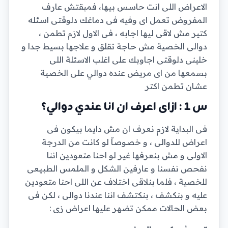
الاعراض اللى انت حاسس بيها، فمبقتش عارف
المفروض تعمل اى وفيه فى دماغك دلوقتى اسئله
كتير مش لاقى ليها اجابه ، فى الاول لازم تطمن ،
دوالى الخصية مش حاجة تقلق و علاجها بسيط جدا و
خلينى دلوقتى اجاوبك على اغلب الاسئلة اللى
بسمعها من اى مريض عنده دوالي على الخصية
عشان تطمن اكتر
س 1 : ازاى اعرف ان انا عندي دوالي؟
فى البداية لازم نعرف ان مش دايما بيكون فى
اعراض للدوالى ، و خصوصاّ لو كانت من الدرجة
الاولى و مش بنعرفها غير لو احنا متعودين اننا
نفحص نفسنا و عارفين الشكل و الملمس الطبيعى
للخصية ، فلما بنلاقى اختلاف عن اللى احنا متعودين
عليه و بنكشف ، بنكتشف اننا عندنا دوالى ، لكن فى
بعض الحالات ممكن تضهر عليها اعراض زى :