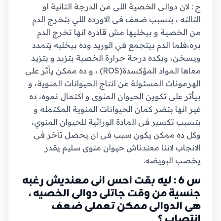
ج : لان دوالى الخصية اللى من الدرجة التانية او
التالته ، بتسبب ضعف فى الاورده اللي بتخرج الدم
من الخصية و بيخليها مش قادره انها تخرج الدم
بره،فلما الدم بيتجمع في الوريد وده بيخليه يتمدد
ويسخن، وبكده درجة حرارة الخصية بتزيد و بتزيد
معاها المواد المؤكسدة(ROS) ، و ده ممكن يأثر على
الهرمونات المسئولة عن انتاج الحيوانات المنوية، و
بيأثر على تكوين الحيوان المنوى و اكتمال نموه، ده
غير انها بتضر كمان الحيوانات المنوية المكتمله و
بتسبب تكسير فى المادة الوراثية للحيوان المنوي،
وكل ده ممكن يكون سبب فى ان يحصل تأخر فى
الانجاب لاننا معندناش حيوان منوى سليم يقدر
يخصب البويضه.
س 6 : ليه بقت احس انى معنديش رغبه
جنسية من وقت جاتلى دوالى الخصيه ،
هى الدوالى ممكن تعملى ضعف
انتصاب ؟