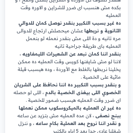
بكده مش هنسبب اى ضرر للشراين و الاوره وقت
العمليه
ده غير بسبب التكبير بنقدر نوصل كمان للدوالي
الثانوية و نربطها
عشان ميحصلش ارتجاع للدوالى
مره تانيه و دة اللى مش بنقدر نعمله لو بنعمل
العمليه باى طريقة جراحية تانيه
بنقدر اننا كمان نبعد عن الشعيرات الليمفاويه
،
لاننا لو مش شايفنها كويس وقت العمليه ده ممكن
يخلينا نربطها بالغلط مع الأوردة ، وده هيسبب قيلة
مائية على الخصية .
و بنقدر بسبب التكبير ده اننا نحافظ على الشريان
الخصوي اللى بيغذى الخصية بالدم
، اللى لو حصله
اى ضرر وقت العمليه هيسبب ضمور للخصية .
ده غير ان العمليه بالميكروسكوب ممكن نعملها
ببنج نصفى
، لان مده العمليه مش بتزيد عن ساعه
و نقدر اننا نروح بعد العملية بكام ساعه
، و ننزل
شغلنا عادى جدا بعد 5 ايام بالكتير