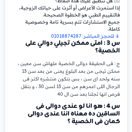
👨‍⚕️ هل تنطبق عليك هذه النقاط؟
إذا استمرت الأعراض أو أثرت على حياتك الزوجية،
فالتقييم الطبي هو الخطوة الصحيحة.
جميع الاستشارات تتم بسرية تامة وخصوصية
كاملة.
📱 للحجز المباشر: 01018874287
س 3 : امتى ممكن تجيلي دوالي على
الخصية؟
ج : فى الحقيقة دوالى الخصية ملهاش سن معين ،
ممكن تيجى من بعد البلوغ يعنى من بعد سن 13
سنه ولحد اى سن ، بس بتكون منتشره اكتر فى
الرجال اللى اعمرهم من سن 13 لسن 30 ، و بتقل
فرص انها تجلنا بعد سن ال 40
س 4 : هو انا لو عندى دوالى فى
الساقين ده معناه اننا عندى دوالى
كمان فى الخصية ؟