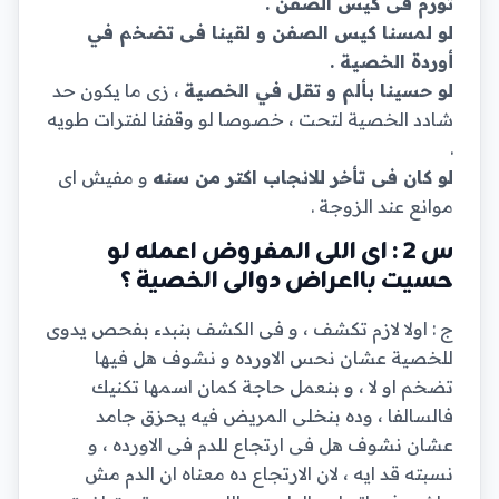
تورم فى كيس الصفن .
لو لمسنا كيس الصفن و لقينا فى تضخم في
أوردة الخصية .
لو حسينا بألم و تقل في الخصية
، زى ما يكون حد
شادد الخصية لتحت ، خصوصا لو وقفنا لفترات طويه
.
لو كان فى تأخر للانجاب اكتر من سنه
و مفيش اى
موانع عند الزوجة .
س 2 : اى اللى المفروض اعمله لو
حسيت بااعراض دوالى الخصية ؟
ج : اولا لازم تكشف ، و فى الكشف بنبدء بفحص يدوى
للخصية عشان نحس الاورده و نشوف هل فيها
تضخم او لا ، و بنعمل حاجة كمان اسمها تكنيك
فالسالفا ، وده بنخلى المريض فيه يحزق جامد
عشان نشوف هل فى ارتجاع للدم فى الاورده ، و
نسبته قد ايه ، لان الارتجاع ده معناه ان الدم مش