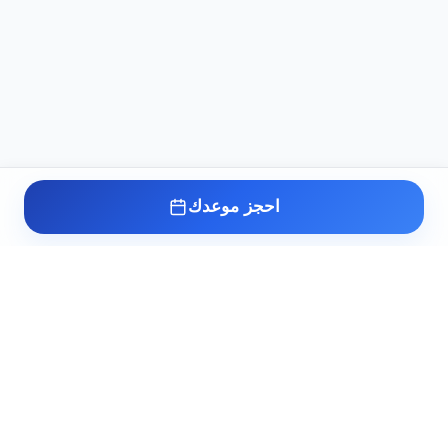
احجز موعدك
عيادة د. أسامة البكل
مدرس واستشاري طب وجراحة أمراض الذكورة
وتأخر الإنجاب والصحة الجنسية بطب القصر
العيني. خبرة أكثر من 10 سنوات في علاج أعقد