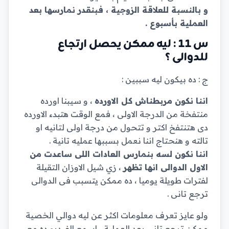
و بالنسبة للعلاقة الزوجية ، فبنقدر نمارسها بعد
العملية بأسبوع .
س 11 : ليه ممكن يحصل ارتجاع
للدوالى ؟
ج : ده بيكون ليه سببين :
اننا نكون مربطناش كل الاورده
، و سيبنا اورده
منتفخة من الدرجة الاولى ، فمع الوقت هتبدء الاورده
دى هتنتفخ اكتر و تتحول من درجة اولى لتانيه او
تالته و هنحتاج اننا نعمل بسببها عمليه تانية .
اننا نكون لسه بنمارس العادات اللى ساعدت من
الاول الدوالى انها تظهر
، زي شيل الاوزان التقيلة
لفترات طويلة يوميا ، ده ممكن يتسبب فى الدوالى
ترجع تانى .
ولو عايز تعرف معلومات اكثر عن ليه دوالي الخصية
ممكن ترجع تاني بعد العملية ، اسمع الفيديو ده مع