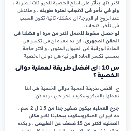
اكتر لانها بتأثر على انتاج الخصية للحيوانات المنوية ،
ولو في تأخر فى الانجاب لفتره طويله
، و ماكنش
عند الزوج او الزوجة اى مشكله تانية تكون السبب
فى تأخر الانجاب .
لو حصل سقوط للحمل اكتر من مره او فشلنا فى
الحقن المجهرى
، لان ده معناه ان فى تكسر فى
المادة الوراثية في الحيوان المنوى ، و اكتر حاجة
بتسبب تكسر الماده الوراثيه هى دوالى الخصية
س 10 : اى افضل طريقة لعملية دوالى
الخصية ؟
ج : افضل طريقة لعملية دوالي الخصية هى اننا
نعملها بالميكروسكوب الجراحي ، وده لان
جرح العمليه بيكون صغير جدا من 1.5 ل 2 سم .
ده غير ان الميكروسكوب بيخلينا نكبر مكان
العمليه لاكتر من 15 ضعف عن الطبيعى
، و بكده
هنقدر نشوف كل الاورده و الشراين بشكل واضح ، و