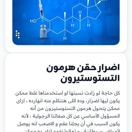
اضرار حقن هرمون
التستوستيرون
كل حاجة لو زادت نسبتها او استخدمناها غلط ممكن
يكون ليها اضرار، وده اللى هنتكلم عنه انهارده ، ازاى
ممكن يتحول هرمون التستوستيرون من أنه
المسؤول الأساسي عن كل صفاتنا الرجولية ، لأنه
يكون السبب في أن يجلنا عقم و الاصعب انه يوصل
لأمراض سرطانية ، و تعالوا نفهم ازاى ده ممكن