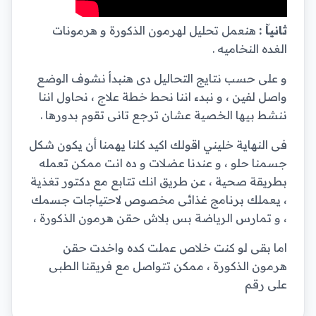
ثانياّ :
هنعمل تحليل لهرمون الذكورة و هرمونات
الغده النخاميه .
و على حسب نتايج التحاليل دى هنبدأ نشوف الوضع
واصل لفين ، و نبدء اننا نحط خطة علاج ، نحاول اننا
ننشط بيها الخصية عشان ترجع تانى تقوم بدورها .
فى النهاية خليني اقولك اكيد كلنا يهمنا أن يكون شكل
جسمنا حلو ، و عندنا عضلات و ده انت ممكن تعمله
بطريقة صحية ، عن طريق انك تتابع مع دكتور تغذية
، يعملك برنامج غذائى مخصوص لاحتياجات جسمك
، و تمارس الرياضة بس بلاش حقن هرمون الذكورة ،
اما بقى لو كنت خلاص عملت كده واخدت حقن
هرمون الذكورة ، ممكن تتواصل مع فريقنا الطبى
على رقم