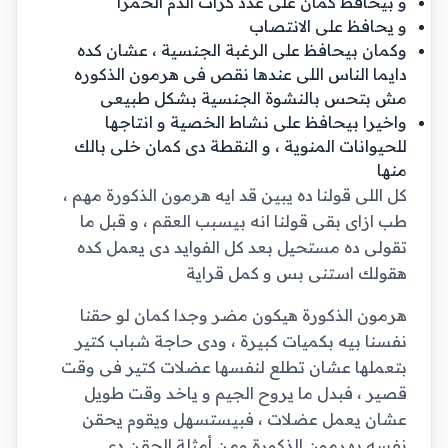
و بيحافظ كمان على عدد كرات الدم الحمرا
و يحافظ على الانتصاب
وكمان بيحافظ على الرغبة الجنسية ، عشان كده
دايما الناس اللى عندها نقص فى هرمون الذكوره
مش بتحس بالنشوة الجنسية بشكل طبيعى
واخيرا بيحافظ على نشاط الخصية و انتاجها
للحيوانات المنوية ، و النقطة دى كمان خلى بالك
منها
كل اللى قولنا ده يبين قد ايه هرمون الذكورة مهم ،
طب ازاى بقى قولنا انه بيسبب العقم ، و قبل ما
تقولى ده مستحيل بعد كل الفوايد دى يعمل كده
هقولك استنى بس و كمل قراية
هرمون الذكورة هيكون مضر وجدا كمان لو حقنا
نفسنا بيه بكميات كبيرة ، ودى حاجة شباب كتير
بتعملها عشان تطلع لنفسها عضلات كتير فى وقت
قصير ، فبدل ما يروح الجيم و ياخد وقت طويل
عشان يعمل عضلات ، فبيستسهل ويقوم يحقن
نفسه بهرمون الذكورة ومن أمثلة الحقن دى