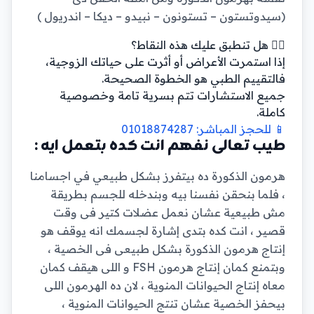
(سيدوتستون – تستونون – نبيدو – ديكا – اندريول )
👨‍⚕️ هل تنطبق عليك هذه النقاط؟
إذا استمرت الأعراض أو أثرت على حياتك الزوجية،
فالتقييم الطبي هو الخطوة الصحيحة.
جميع الاستشارات تتم بسرية تامة وخصوصية
كاملة.
📱 للحجز المباشر: 01018874287
طيب تعالى نفهم انت كده بتعمل ايه :
هرمون الذكورة ده بيتفرز بشكل طبيعي في اجسامنا
، فلما بنحقن نفسنا بيه وبندخله للجسم بطريقة
مش طبيعية عشان نعمل عضلات كتير فى وقت
قصير ، انت كده بتدى إشارة لجسمك انه يوقف هو
إنتاج هرمون الذكورة بشكل طبيعى فى الخصية ،
وبتمنع كمان إنتاج هرمون FSH و اللى هيقف كمان
معاه إنتاج الحيوانات المنوية ، لان ده الهرمون اللى
بيحفز الخصية عشان تنتج الحيوانات المنوية ،