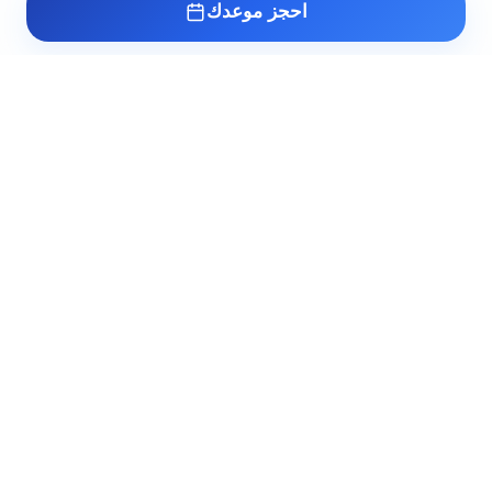
احجز موعدك
عيادة د. أسامة البكل
مدرس واستشاري طب وجراحة أمراض الذكورة
وتأخر الإنجاب والصحة الجنسية بطب القصر
العيني. خبرة أكثر من 10 سنوات في علاج أعقد
حالات عقم الرجال والاضطرابات الجنسية.
Booking@albokl.com
خدماتنا
روابط سريعة