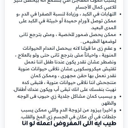
للاعبي كمال الأجسام
التهابات في الكبد ، وزيادة لنسبة الصفرا في الدم ،و
ممكن توصل لأورام حميدة أو خبيثة في الكبد على
المدى البعيد.
ممكن يحصل ضمور للخصية ، ومش بترجع تانى
لوضعها الطبيعى .
و عقم زى ما قولنا لانه بيحصل انعدام الحيوانات
المنوية ، واحياناّ مش بترجع تانى حتى ولو بالعلاج ،
ونضطر عشان نقدر يكون عندنا طفل اننا نعمل
تفتيش ميكروسكوبى عشان نلاقى حيوانات منوية
نقدر نعمل بها حقن مجهرى ، وممكن كمان
مننجحش اننا نلاقى حيوانات منوية ، فتبقى كده
نهيت بنفسك على انك تبقى أب ويكون عندك أطفال.
و بيسبب كمان مشاكل جلدية زي حبوب فى الوجه
والظهر.
و اخيرا بيزود من لزوجة الدم واللي ممكن يسبب
جلطات في أي مكان في الجسم زي المخ والقلب.
طيب ايه اللى المفروض اعمله لو انا