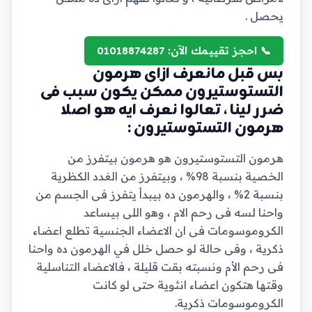
يحصل .
📞 احجز تقييمك الآن: 01018874287
بس قبل مانعرف ازاى هرمون
التستوستيرون ممكن يكون سبب فى
ضرر لينا ، تعالوا نعرف ايه هو اصلا
هرمون التستوستيرون :
هرمون التستوستيرون هو هرمون بيتفرز من
الخصية بنسبة 98% ، وبيتفرز من الغدد الكظرية
بنسبة 2% ، والهرمون ده بيبدأ يتفرز فى الجسم من
واحنا لسه فى رحم الام ، وهو اللى بيساعد
الكروموسومات فى ان الاعضاء الجنسية تطلع اعضاء
ذكرية ، وفى حالة لو حصل خلل في الهرمون ده واحنا
فى رحم الأم ونسبته بقت قليلة ، فالاعضاء التناسلية
وقتها هتكون اعضاء انثوية حتى لو كانت
الكروموسومات ذكرية.