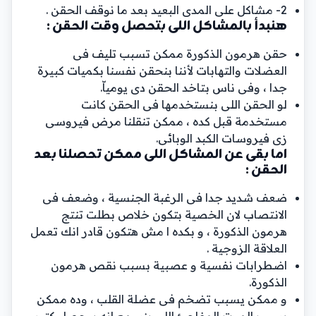
2- مشاكل على المدى البعيد بعد ما نوقف الحقن .
هنبدأ بالمشاكل اللى بتحصل وقت الحقن :
حقن هرمون الذكورة ممكن تسبب تليف فى
العضلات والتهابات لأننا بنحقن نفسنا بكميات كبيرة
جدا ، وفى ناس بتاخد الحقن دى يومياّ.
لو الحقن اللى بنستخدمها فى الحقن كانت
مستخدمة قبل كده ، ممكن تنقلنا مرض فيروسى
زى فيروسات الكبد الوبائى.
اما بقى عن المشاكل اللى ممكن تحصلنا بعد
الحقن :
ضعف شديد جدا فى الرغبة الجنسية ، وضعف فى
الانتصاب لان الخصية بتكون خلاص بطلت تنتج
هرمون الذكورة ، و بكده ا مش هتكون قادر انك تعمل
العلاقة الزوجية .
اضطرابات نفسية و عصبية بسبب نقص هرمون
الذكورة.
و ممكن يسبب تضخم فى عضلة القلب ، وده ممكن
يسبب الموت المفاجئ اللي بنسمع انه بيحصل كتير