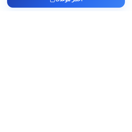
عيادة د. أسامة البكل
مدرس واستشاري طب وجراحة أمراض الذكورة
وتأخر الإنجاب والصحة الجنسية بطب القصر
العيني. خبرة أكثر من 10 سنوات في علاج أعقد
حالات عقم الرجال والاضطرابات الجنسية.
Booking@albokl.com
خدماتنا
روابط سريعة
عن الدكتور أسامة البكل
الرئيسية