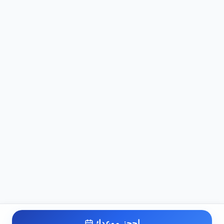
احجز موعدك